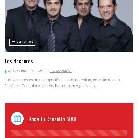
6547 VIEWS
Los Nocheros
ARGENTINA
/
19/11/2015
/
NO COMMENT
Los Nocheros es una agrupación musical argentina, de estilo balada
folklórica. Contratar a Los Nocheros en La Agencia.biz....
Hacé Tu Consulta AQUI
45%