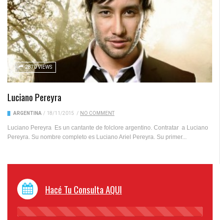
2870 VIEWS
Luciano Pereyra
ARGENTINA
/
18/11/2015
/
NO COMMENT
Luciano Pereyra Es un cantante de folclore argentino. Contratar a Luciano
Pereyra. Su nombre completo es Luciano Ariel Pereyra. Su primer...
Hacé Tu Consulta AQUI
45%