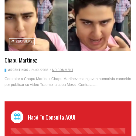
2283 VIEWS
Chapu Martínez
ARGENTINOS
/
24/04/2018
/
NO COMMENT
Contratar a Chapu Martínez Chapu Martínez es un joven humorista conocido
por publicar su video Traeme la copa Messi. Contrata a...
Hacé Tu Consulta AQUI
45%