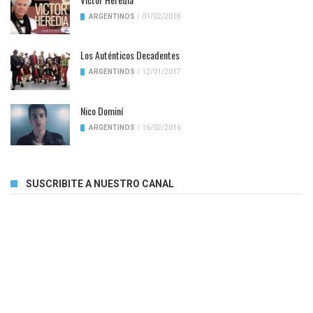
ARGENTINOS
/
01/02/2018
Los Auténticos Decadentes
ARGENTINOS
/
12/01/2017
Nico Dominí
ARGENTINOS
/
16/02/2016
SUSCRIBITE A NUESTRO CANAL