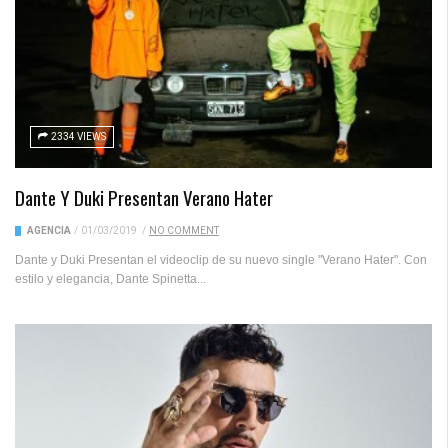
2334 VIEWS
Dante Y Duki Presentan Verano Hater
AGENCIA
/
01/03/2019
/
NO COMMENT
Dante y Duki Presentan el videoclip de su nuevo single "Verano Hater". Con
estilo y elegancia, Dante Spinetta...