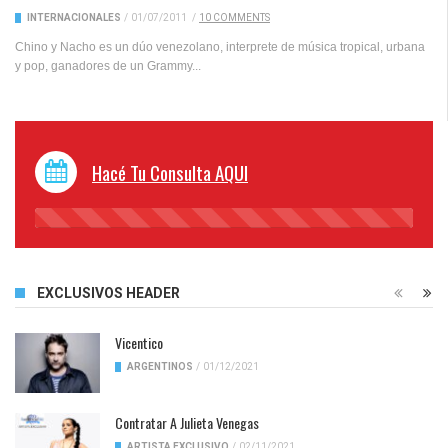
INTERNACIONALES
/
01/07/2011
/
10 COMMENTS
Chino y Nacho es un dúo venezolano, interprete de música tropical, urbana
y pop, ganadores de un Grammy...
Hacé Tu Consulta AQUI
45%
Complete
EXCLUSIVOS HEADER
Vicentico
ARGENTINOS
/
01/12/2021
Contratar A Julieta Venegas
ARTISTA EXCLUSIVO
/
02/11/2021