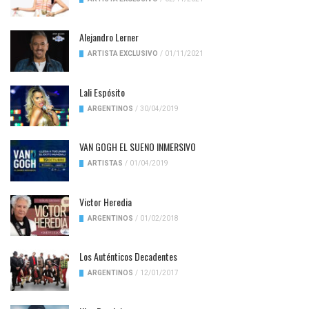
Alejandro Lerner
ARTISTA EXCLUSIVO
/
01/11/2021
Lali Espósito
ARGENTINOS
/
30/04/2019
VAN GOGH EL SUENO INMERSIVO
ARTISTAS
/
01/04/2019
Victor Heredia
ARGENTINOS
/
01/02/2018
Los Auténticos Decadentes
ARGENTINOS
/
12/01/2017