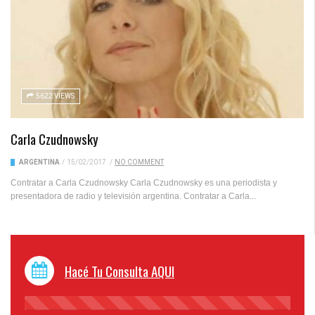
5622 VIEWS
Carla Czudnowsky
ARGENTINA
/
15/02/2017
/
NO COMMENT
Contratar a Carla Czudnowsky Carla Czudnowsky es una periodista y
presentadora de radio y televisión argentina. Contratar a Carla...
Hacé Tu Consulta AQUI
45%