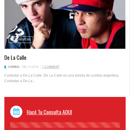
5748 VIEWS
De La Calle
CUMBIA
/
08/11/2016
/
1 COMMENT
Contratar a De La Calle. De La Calle es una banda de cumbia argentina.
Contratar a De La...
Hacé Tu Consulta AQUI
45%