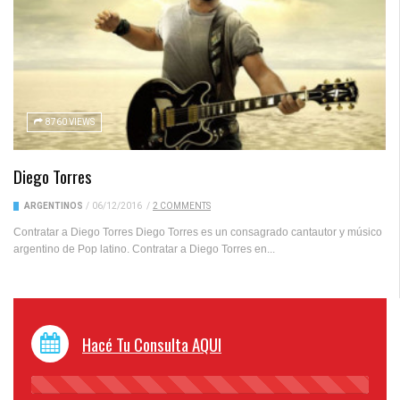
8760 VIEWS
Diego Torres
ARGENTINOS
/
06/12/2016
/
2 COMMENTS
Contratar a Diego Torres Diego Torres es un consagrado cantautor y músico
argentino de Pop latino. Contratar a Diego Torres en...
Hacé Tu Consulta AQUI
45%