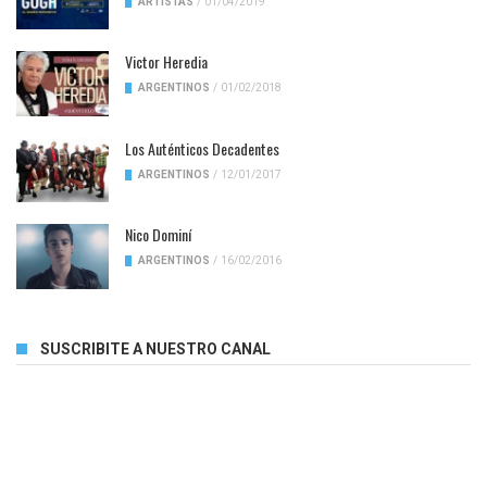
ARTISTAS
/
01/04/2019
Victor Heredia
ARGENTINOS
/
01/02/2018
Los Auténticos Decadentes
ARGENTINOS
/
12/01/2017
Nico Dominí
ARGENTINOS
/
16/02/2016
SUSCRIBITE A NUESTRO CANAL