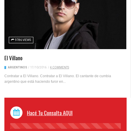
9786 VIEWS
El Villano
ARGENTINOS
/
17/10/2016
/
4 COMMENTS
Contratar a El Villano. Contratar a El Villano. El cantante de cumbia
argentino que está haciendo furor en...
Hacé Tu Consulta AQUI
45%