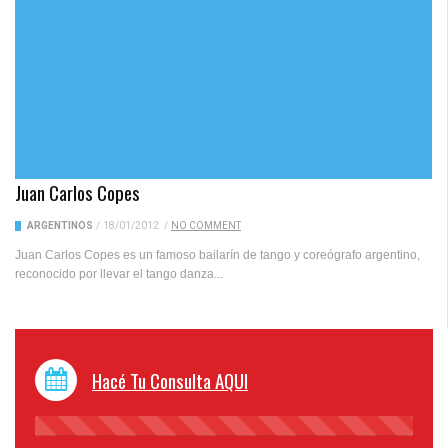
Juan Carlos Copes
ARGENTINOS
/
18/01/2012
/
NO COMMENT
Juan Carlos Copes es un famoso bailarín de tango y coreógrafo argentino,
reconocido por llevar el tango danza...
Hacé Tu Consulta AQUI
45%
Complete