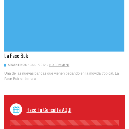
La Fase Buk
ARGENTINOS
/
03/01/2012
/
NO COMMENT
Una de las nuevas bandas que vienen pegando en la movida tropical. La
Fase Buk se forma a...
Hacé Tu Consulta AQUI
45%
Complete