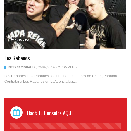
5048 VIEWS
Los Rabanes
INTERNACIONALES
/
25/09/2016
/
2 COMMENTS
Los Rabanes. Los Rabanes son una banda de rock de Chitré, Panamá.
Contratar a Los Rabanes en LaAgencia.biz....
Hacé Tu Consulta AQUI
45%