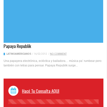
Papaya Republik
LATINOAMERICANOS
/
16/02/2012
/
NO COMMENT
Una papayera electrónica, ecléctica y bailadora… música pa’ rumbear pero
también con letras para pensar. Papaya Republik surge...
Hacé Tu Consulta AQUI
45%
Complete