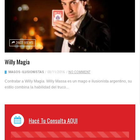
3603 VIEWS
Willy Magia
MAGOS- ILUSIONISTAS
/
03/11/2016
/
NO COMMENT
Contratar a Willy Magia. Willy Massa es un mago e ilusionista argentino, su
estilo combina la habilidad del truco...
Hacé Tu Consulta AQUI
45%