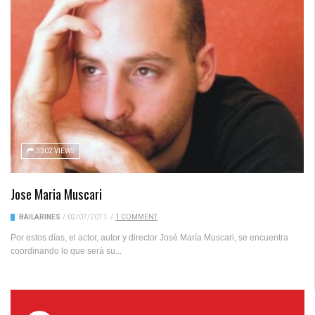
3302 VIEWS
Jose Maria Muscari
BAILARINES
/
02/07/2011
/
1 COMMENT
Por estos días, el actor, autor y director José María Muscari, se encuentra
coordinando lo que será su...