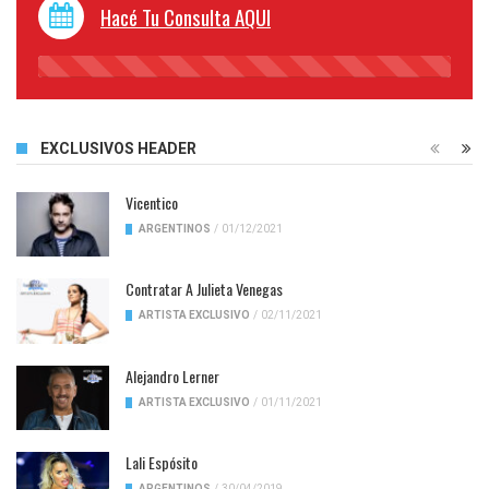
Hacé Tu Consulta AQUI
45%
Complete
EXCLUSIVOS HEADER
Vicentico
ARGENTINOS
/
01/12/2021
Contratar A Julieta Venegas
ARTISTA EXCLUSIVO
/
02/11/2021
Alejandro Lerner
ARTISTA EXCLUSIVO
/
01/11/2021
Lali Espósito
ARGENTINOS
/
30/04/2019