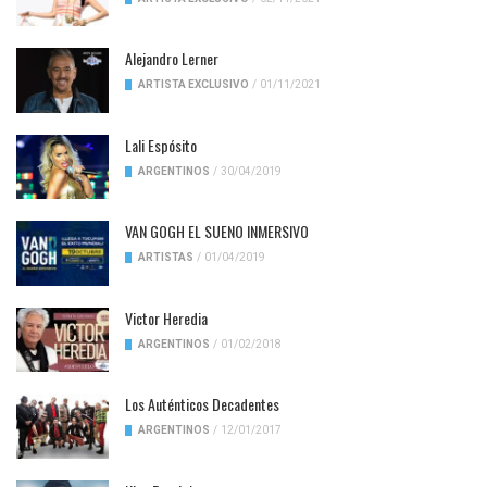
Alejandro Lerner
ARTISTA EXCLUSIVO
/
01/11/2021
Lali Espósito
ARGENTINOS
/
30/04/2019
VAN GOGH EL SUENO INMERSIVO
ARTISTAS
/
01/04/2019
Victor Heredia
ARGENTINOS
/
01/02/2018
Los Auténticos Decadentes
ARGENTINOS
/
12/01/2017