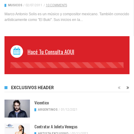
MUSICOS
/
02/07/2011
/
10 COMMENTS
Marco Antonio Solis es un músico y compositor mexicano. También conocido
artísticamente como "El Buki". Sus inicios en la...
Hacé Tu Consulta AQUI
45%
Complete
EXCLUSIVOS HEADER
Vicentico
ARGENTINOS
/
01/12/2021
Contratar A Julieta Venegas
ARTISTA EXCLUSIVO
/
02/11/2021