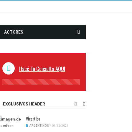
ACTORES
Hacé Tu Consulta AQUI
45%
Complete
EXCLUSIVOS HEADER
Vicentico
ARGENTINOS
/
01/12/2021