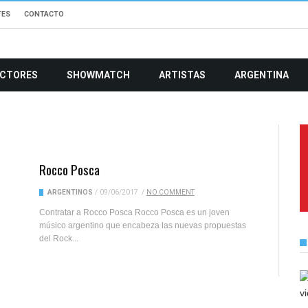
TES
CONTACTO
CTORES
SHOWMATCH
ARTISTAS
ARGENTINA
Rocco Posca
ARGENTINOS
/
09/06/2017
/
NO COMMENT
Contratar a Rocco Posca Rocco Posca es un joven
músico argentino que encabeza las nuevas propuestas
del Rock...