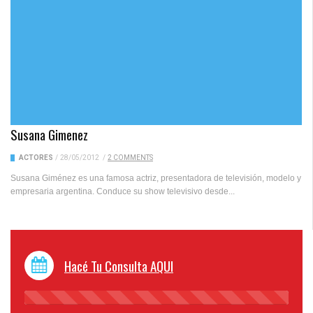
Susana Gimenez
ACTORES
/
28/05/2012
/
2 COMMENTS
Susana Giménez es una famosa actriz, presentadora de televisión, modelo y
empresaria argentina. Conduce su show televisivo desde...
Hacé Tu Consulta AQUI
45%
Complete