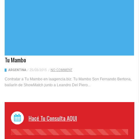
Tu Mambo
ARGENTINA
/
25/03/2015
/
NO COMMENT
Contratar a Tu Mambo en laagencia.biz. Tu Mambo Son Fernando Bertona,
bailarín de ShowMatch junto a Leandro Del Piero...
Hacé Tu Consulta AQUI
45%
Complete