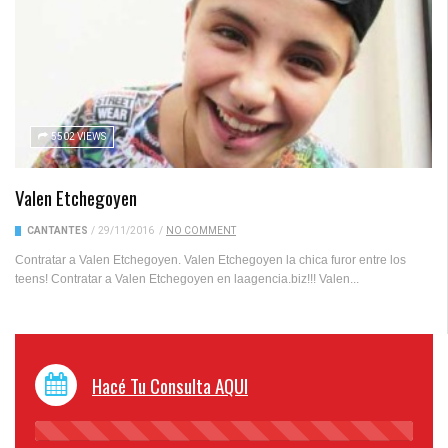
5502 VIEWS
Valen Etchegoyen
CANTANTES
/
29/11/2016
/
NO COMMENT
Contratar a Valen Etchegoyen. Valen Etchegoyen la chica furor entre los
teens! Contratar a Valen Etchegoyen en laagencia.biz!!! Valen...
Hacé Tu Consulta AQUI
45%