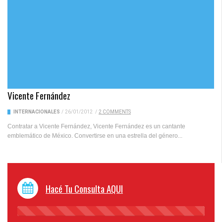
Vicente Fernández
INTERNACIONALES
/
26/01/2012
/
2 COMMENTS
Contratar a Vicente Fernández, Vicente Fernández es un cantante
emblemático de México. Convertirse en una estrella del género...
Hacé Tu Consulta AQUI
45%
Complete