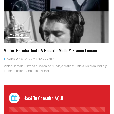
2205 VIEWS
Víctor Heredia Junto A Ricardo Mollo Y Franco Luciani
AGENCIA
/
23/04/2019
/
NO COMMENT
Víctor Heredia Estrena el video de "El viejo Matías" junto a Ricardo Mollo y
Franco Luciani. Contrata a Víctor...
Hacé Tu Consulta AQUI
45%