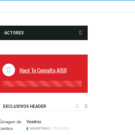
ACTORES
Hacé Tu Consulta AQUI
45%
Complete
EXCLUSIVOS HEADER
Vicentico
ARGENTINOS
/
01/12/2021