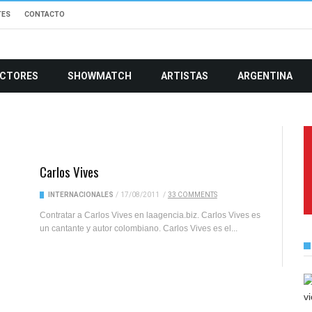
TES
CONTACTO
CTORES
SHOWMATCH
ARTISTAS
ARGENTINA
Carlos Vives
INTERNACIONALES
/
17/08/2011
/
33 COMMENTS
Contratar a Carlos Vives en laagencia.biz. Carlos Vives es
un cantante y autor colombiano. Carlos Vives es el...