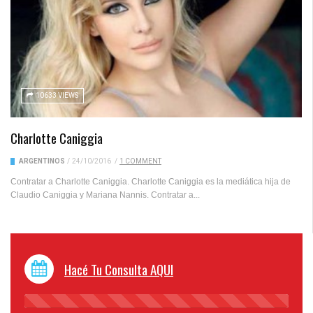
10633 VIEWS
Charlotte Caniggia
ARGENTINOS
/
24/10/2016
/
1 COMMENT
Contratar a Charlotte Caniggia. Charlotte Caniggia es la mediática hija de
Claudio Caniggia y Mariana Nannis. Contratar a...
Hacé Tu Consulta AQUI
45%