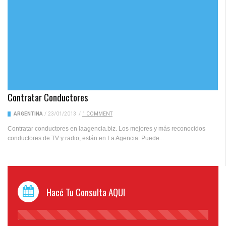
Contratar Conductores
ARGENTINA
/
23/01/2013
/
1 COMMENT
Contratar conductores en laagencia.biz. Los mejores y más reconocidos
conductores de TV y radio, están en La Agencia. Puede...
Hacé Tu Consulta AQUI
45%
Complete