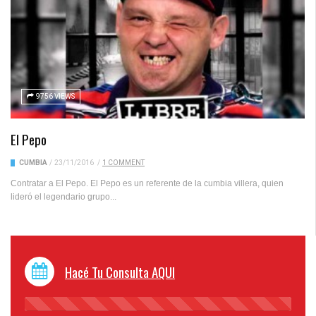
9756 VIEWS
El Pepo
CUMBIA
/
23/11/2016
/
1 COMMENT
Contratar a El Pepo. El Pepo es un referente de la cumbia villera, quien
lideró el legendario grupo...
Hacé Tu Consulta AQUI
45%