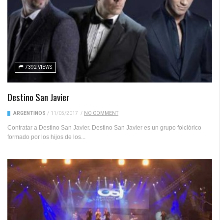
7392 VIEWS
Destino San Javier
ARGENTINOS
/
11/05/2017
/
NO COMMENT
Contratar a Destino San Javier. Destino San Javier es un grupo folclórico
formado por los hijos de los...