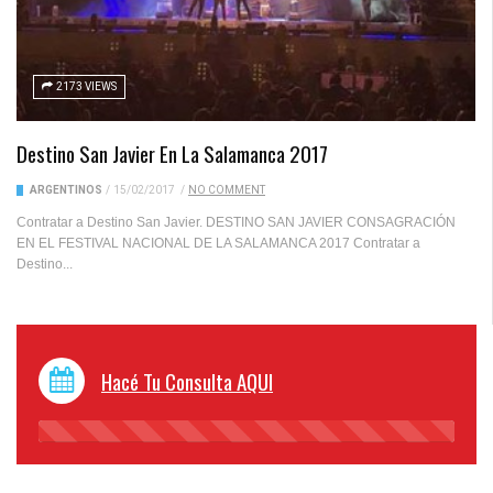
2173 VIEWS
Destino San Javier En La Salamanca 2017
ARGENTINOS
/
15/02/2017
/
NO COMMENT
Contratar a Destino San Javier. DESTINO SAN JAVIER CONSAGRACIÓN
EN EL FESTIVAL NACIONAL DE LA SALAMANCA 2017 Contratar a
Destino...
Hacé Tu Consulta AQUI
45%
Complete