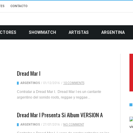
TES
CONTACTO
CTORES
SHOWMATCH
ARTISTAS
ARGENTINA
Dread Mar I
ARGENTINOS
/
01/12/2016
/
10 COMMENTS
Contratar a Dread Mar I. Dread Mar I es un cantante
argentino del sonido roots, reggae y reggae...
Dread Mar I Presenta Si Album VERSION A
ARGENTINOS
/
27/07/2016
/
NO COMMENT