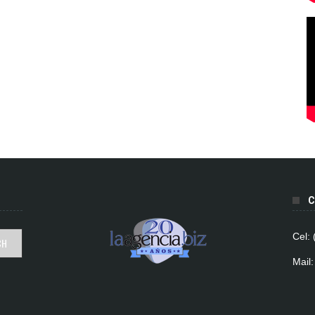
C
Cel:
Mail: