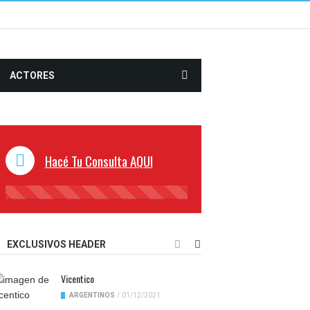
ACTORES
Hacé Tu Consulta AQUI
45%
Complete
EXCLUSIVOS HEADER
Vicentico
ARGENTINOS
/
01/12/2021