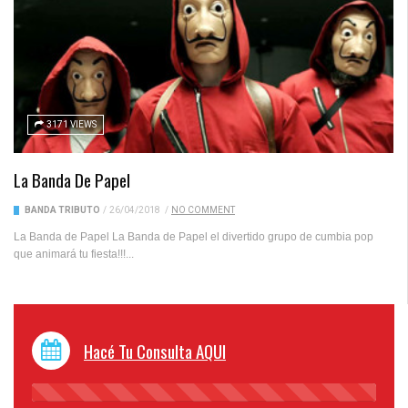
3171 VIEWS
La Banda De Papel
BANDA TRIBUTO
/
26/04/2018
/
NO COMMENT
La Banda de Papel La Banda de Papel el divertido grupo de cumbia pop
que animará tu fiesta!!!...
Hacé Tu Consulta AQUI
45%