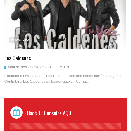
6897 VIEWS
Los Caldenes
ARGENTINOS
/
19/01/2017
/
NO COMMENT
Contratar a Los Caldenes Los Caldenes son una banda folclórica argentina.
Contratar a Los Caldenes en laagencia.biz!!! Corría...
Hacé Tu Consulta AQUI
45%