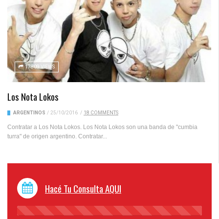
17809 VIEWS
Los Nota Lokos
ARGENTINOS
/
25/10/2016
/
18 COMMENTS
Contratar a Los Nota Lokos. Los Nota Lokos son una banda de "cumbia
turra" de origen argentino. Contratar...
Hacé Tu Consulta AQUI
45%