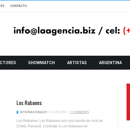
TES
CONTACTO
CTORES
SHOWMATCH
ARTISTAS
ARGENTINA
Los Rabanes
INTERNACIONALES
/
25/09/2016
/
2 COMMENTS
Los Rabanes. Los Rabanes son una banda de rock de
Chitré, Panamá. Contratar a Los Rabanes en