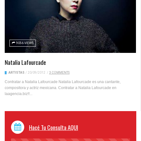
9056 VIEWS
Natalia Lafourcade
ARTISTAS
/
20/09/2012
/
3 COMMENTS
Contratar a Natalia Lafourcade Natalia Lafourcade es una cantante,
compositora y actriz mexicana. Contratar a Natalia Lafourcade en
laagencia.biz!!...
Hacé Tu Consulta AQUI