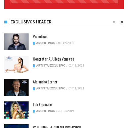
45%
Complete
EXCLUSIVOS HEADER
Vicentico
ARGENTINOS
/
01/12/2021
Contratar A Julieta Venegas
ARTISTA EXCLUSIVO
/
02/11/2021
Alejandro Lerner
ARTISTA EXCLUSIVO
/
01/11/2021
Lali Espósito
ARGENTINOS
/
30/04/2019
VAN GOGH EL SUENO INMERSIVO