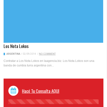
Los Nota Lokos
ARGENTINA
/
02/09/2014
/
NO COMMENT
Contratar a Los Nota Lokos en laagencia.biz. Los Nota Lokos son una
banda de cumbia turra argentina con...
Hacé Tu Consulta AQUI
45%
Complete