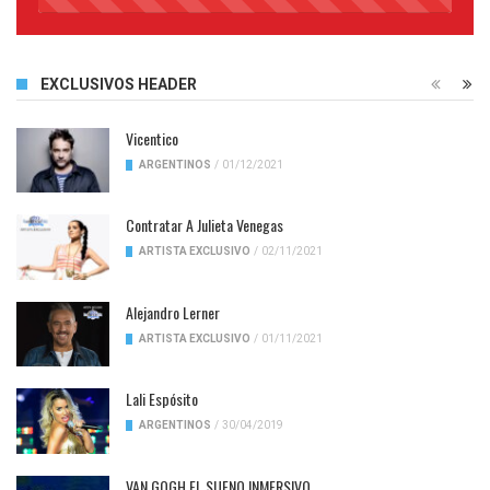
45%
Complete
EXCLUSIVOS HEADER
Vicentico
ARGENTINOS
/
01/12/2021
Contratar A Julieta Venegas
ARTISTA EXCLUSIVO
/
02/11/2021
Alejandro Lerner
ARTISTA EXCLUSIVO
/
01/11/2021
Lali Espósito
ARGENTINOS
/
30/04/2019
VAN GOGH EL SUENO INMERSIVO