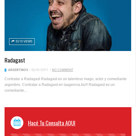
3519 VIEWS
Radagast
ARGENTINOS
/
02/01/2017
/
NO COMMENT
Contratar a Radagast Radagast es un talentoso mago, actor y comediante
argentino. Contratar a Radagast en laagencia.biz!! Radagast es un
comediante,...
Hacé Tu Consulta AQUI