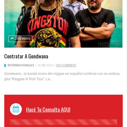
2584 VIEWS
Contratar A Gondwana
INTERNACIONALES
/
14/08/2016
/
NO COMMENT
Gondwana , la banda ícono del reggae en español continúa con su exitosa
gira "Reggae N´Roll Tour". La...
Hacé Tu Consulta AQUI
45%