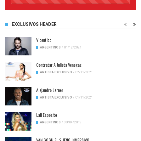
45%
Complete
EXCLUSIVOS HEADER
Vicentico
ARGENTINOS
/
01/12/2021
Contratar A Julieta Venegas
ARTISTA EXCLUSIVO
/
02/11/2021
Alejandro Lerner
ARTISTA EXCLUSIVO
/
01/11/2021
Lali Espósito
ARGENTINOS
/
30/04/2019
VAN GOGH EL SUENO INMERSIVO