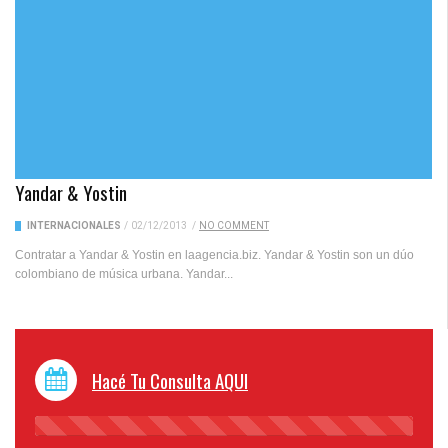
Yandar & Yostin
INTERNACIONALES
/
02/12/2013
/
NO COMMENT
Contratar a Yandar & Yostin en laagencia.biz. Yandar & Yostin son un dúo
colombiano de música urbana. Yandar...
Hacé Tu Consulta AQUI
45%
Complete