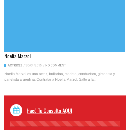
Noelia Marzol
ACTRICES
/
30/04/2015
/
NO COMMENT
Noelia Marzol es una actriz, bailarina, modelo, conductora, gimnasta y
panelista argentina. Contratar a Noelia Marzol. Saltó a la...
Hacé Tu Consulta AQUI
45%
Complete