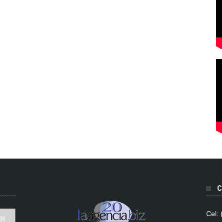
C
Cel: