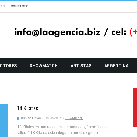
TES
CONTACTO
CTORES
SHOWMATCH
ARTISTAS
ARGENTINA
18 Kilates
ARGENTINOS
/
06/06/2013
/
1 COMMENT
18 Kilates es una reconocida banda del género "cumbia
villera". 18 Kilates está integrada por el ex grupo...