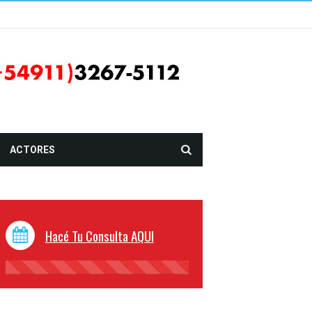
ACTORES
Hacé Tu Consulta AQUI
45%
Complete