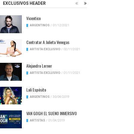
EXCLUSIVOS HEADER
Vicentico
ARGENTINOS
/
01/12/2021
Contratar A Julieta Venegas
ARTISTA EXCLUSIVO
/
02/11/2021
Alejandro Lerner
ARTISTA EXCLUSIVO
/
01/11/2021
Lali Espósito
ARGENTINOS
/
30/04/2019
VAN GOGH EL SUENO INMERSIVO
ARTISTAS
/
01/04/2019