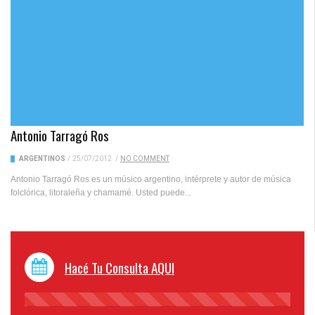
Antonio Tarragó Ros
ARGENTINOS
/
25/07/2012
/
NO COMMENT
Antonio Tarragó Ros es un músico argentino, intérprete y autor de música
folclórica, litoraleña y chamamé. Usted puede...
Hacé Tu Consulta AQUI
45%
Complete