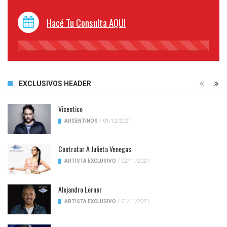
Hacé Tu Consulta AQUI
45%
Complete
EXCLUSIVOS HEADER
Vicentico
ARGENTINOS
/
01/12/2021
Contratar A Julieta Venegas
ARTISTA EXCLUSIVO
/
02/11/2021
Alejandro Lerner
ARTISTA EXCLUSIVO
/
01/11/2021