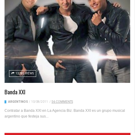
13785 VIEWS
Banda XXI
ARGENTINOS
/
10/08/2011
/
56 COMMENTS
Contratar a Banda XXI en La Agencia Biz. Banda XXI es un grupo musical
argentino que festeja sus...