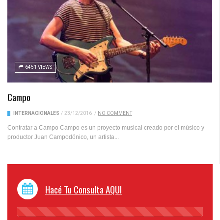
6451 VIEWS
Campo
INTERNACIONALES
/
23/12/2016
/
NO COMMENT
Contratar a Campo Campo es un proyecto musical creado por el músico y
productor Juan Campodónico, un artista...
Hacé Tu Consulta AQUI
45%