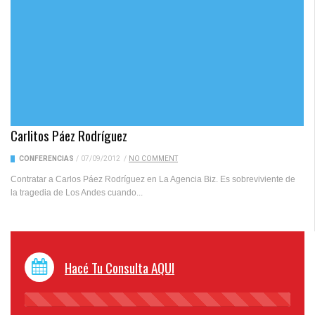
Carlitos Páez Rodríguez
CONFERENCIAS
/
07/09/2012
/
NO COMMENT
Contratar a Carlos Páez Rodríguez en La Agencia Biz. Es sobreviviente de
la tragedia de Los Andes cuando...
Hacé Tu Consulta AQUI
45%
Complete