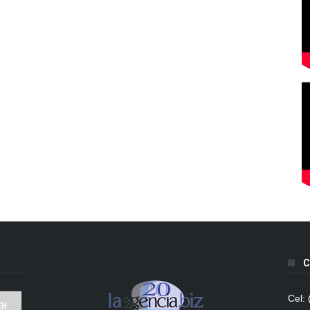
C
Cel: