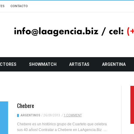
TES
CONTACTO
CTORES
SHOWMATCH
ARTISTAS
ARGENTINA
Chebere
ARGENTINOS
/
26/09/2013
/
1 COMMENT
Chebere es un histórico grupo de Cuarteto que celebra
sus 40 años! Contratar a Chebere en LaAgencia.Biz ...