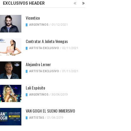
EXCLUSIVOS HEADER
Vicentico
ARGENTINOS
/
01/12/2021
Contratar A Julieta Venegas
ARTISTA EXCLUSIVO
/
02/11/2021
Alejandro Lerner
ARTISTA EXCLUSIVO
/
01/11/2021
Lali Espósito
ARGENTINOS
/
30/04/2019
VAN GOGH EL SUENO INMERSIVO
ARTISTAS
/
01/04/2019