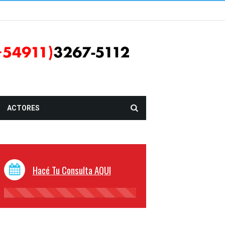
ACTORES
Hacé Tu Consulta AQUI
45%
Complete