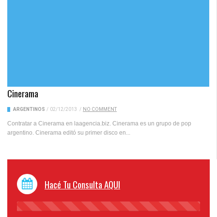
Cinerama
ARGENTINOS
/
02/12/2013
/
NO COMMENT
Contratar a Cinerama en laagencia.biz. Cinerama es un grupo de pop
argentino. Cinerama editó su primer disco en...
Hacé Tu Consulta AQUI
45%
Complete