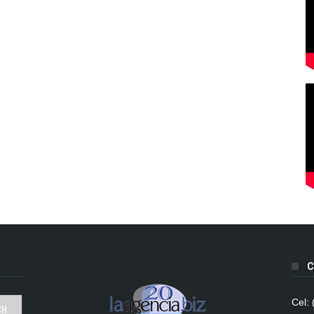
C
Cel: