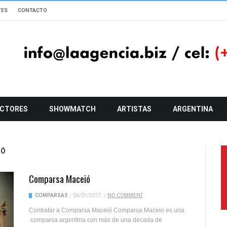
TES
CONTACTO
CTORES
SHOWMATCH
ARTISTAS
ARGENTINA
IÓ
Comparsa Maceió
COMPARSAS
/
06/01/2017
/
NO COMMENT
Contratar a Comparsa Maceió Comparsa Maceio es una
comparsa argentina con más de una década de