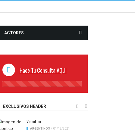
ACTORES
Hacé Tu Consulta AQUI
45%
Complete
EXCLUSIVOS HEADER
Vicentico
ARGENTINOS
/
01/12/2021