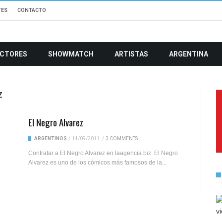
TES
CONTACTO
CTORES
SHOWMATCH
ARTISTAS
ARGENTINA
Z
El Negro Alvarez
ARGENTINOS
/
14/09/2011
/
3 COMMENTS
Contratar a El Negro Alvarez en laagencia.biz. El Negro
Alvarez es uno de los cómicos más famosos de la...