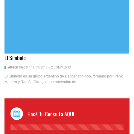
El Símbolo
ARGENTINOS
/
11/09/2012
/
2 COMMENTS
El Símbolo es un grupo argentino de Dance/latin-pop, formado por Frank
Madero y Ramón Garriga, que provenían de...
Hacé Tu Consulta AQUI
45%
Complete