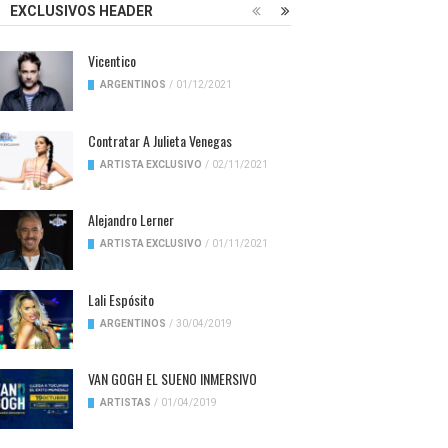
EXCLUSIVOS HEADER
Vicentico
ARGENTINOS
/
01/12/2021
Contratar A Julieta Venegas
ARTISTA EXCLUSIVO
/
02/11/2021
Alejandro Lerner
ARTISTA EXCLUSIVO
/
01/11/2021
Lali Espósito
ARGENTINOS
/
30/04/2019
VAN GOGH EL SUENO INMERSIVO
ARTISTAS
/
01/04/2019