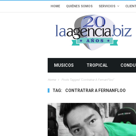
HOME
QUIÉNES SOMOS
SERVICIOS
CLIEN
MUSICOS
TROPICAL
CONDU
Home
Posts Tagged "Contratrar A FernanFloo"
TAG:
CONTRATRAR A FERNANFLOO