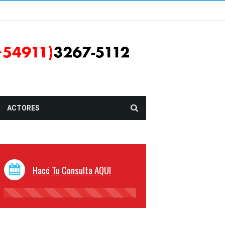
ACTORES
Hacé Tu Consulta AQUI
45%
Complete