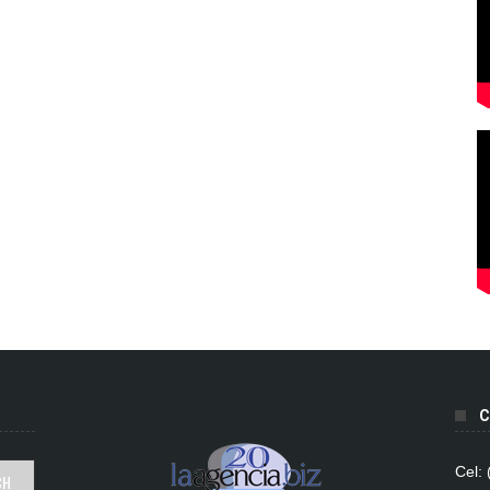
C
Cel: