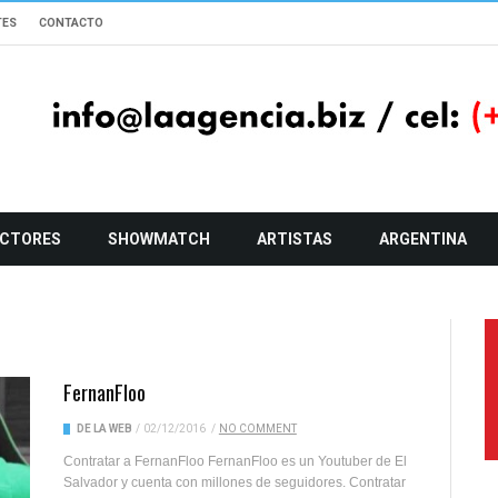
TES
CONTACTO
CTORES
SHOWMATCH
ARTISTAS
ARGENTINA
FernanFloo
DE LA WEB
/
02/12/2016
/
NO COMMENT
Contratar a FernanFloo FernanFloo es un Youtuber de El
Salvador y cuenta con millones de seguidores. Contratar